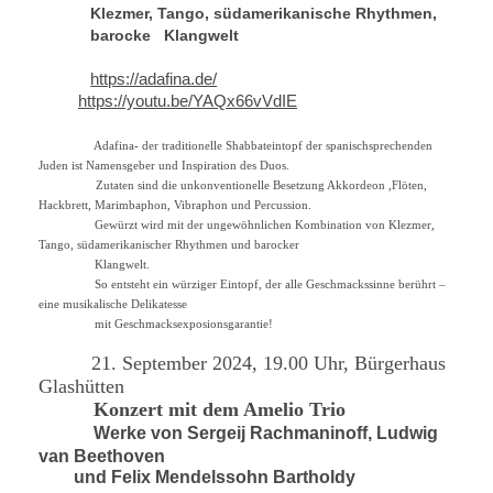
Klezmer, Tango, südamerikanische Rhythmen,
barocke Klangwelt
https://adafina.de/
https://youtu.be/YAQx66vVdIE
Adafina- der traditionelle Shabbateintopf der spanischsprechenden
Juden ist Namensgeber und Inspiration des Duos.
Zutaten sind die unkonventionelle Besetzung Akkordeon ,Flöten,
Hackbrett, Marimbaphon, Vibraphon und Percussion.
Gewürzt wird mit der ungewöhnlichen Kombination von Klezmer,
Tango, südamerikanischer Rhythmen und barocker
Klangwelt.
So entsteht ein würziger Eintopf, der alle Geschmackssinne berührt –
eine musikalische Delikatesse
mit Geschmacksexposionsgarantie!
21. September 2024, 19.00 Uhr, Bürgerhaus
Glashütten
Konzert mit dem Amelio Trio
Werke von Sergeij Rachmaninoff, Ludwig
van Beethoven
und Felix Mendelssohn Bartholdy