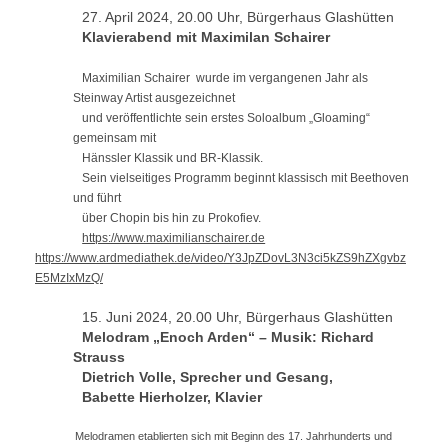
27. April 2024, 20.00 Uhr, Bürgerhaus Glashütten
Klavierabend mit Maximilan Schairer
Maximilian Schairer wurde im vergangenen Jahr als
Steinway Artist ausgezeichnet
und veröffentlichte sein erstes Soloalbum „Gloaming“
gemeinsam mit
Hänssler Klassik und BR-Klassik.
Sein vielseitiges Programm beginnt klassisch mit Beethoven
und führt
über Chopin bis hin zu Prokofiev.
https://www.maximilianschairer.de
https://www.ardmediathek.de/video/Y3JpZDovL3N3ci5kZS9hZXgvbz
E5MzIxMzQ/
15. Juni 2024, 20.00 Uhr, Bürgerhaus Glashütten
Melodram „Enoch Arden“ – Musik: Richard
Strauss
Dietrich Volle, Sprecher und Gesang,
Babette Hierholzer, Klavier
Melodramen etablierten sich mit Beginn des 17. Jahrhunderts und