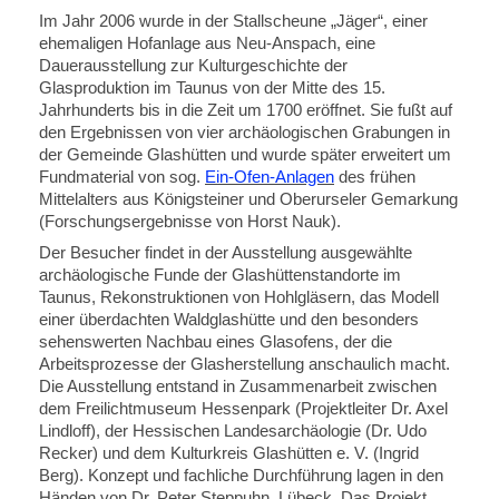
Im Jahr 2006 wurde in der Stallscheune „Jäger“, einer
ehemaligen Hofanlage aus Neu-Anspach, eine
Dauerausstellung zur Kulturgeschichte der
Glasproduktion im Taunus von der Mitte des 15.
Jahrhunderts bis in die Zeit um 1700 eröffnet. Sie fußt auf
den Ergebnissen von vier archäologischen Grabungen in
der Gemeinde Glashütten und wurde später erweitert um
Fundmaterial von sog.
Ein-Ofen-Anlagen
des frühen
Mittelalters aus Königsteiner und Oberurseler Gemarkung
(Forschungsergebnisse von Horst Nauk).
Der Besucher findet in der Ausstellung ausgewählte
archäologische Funde der Glashüttenstandorte im
Taunus, Rekonstruktionen von Hohlgläsern, das Modell
einer überdachten Waldglashütte und den besonders
sehenswerten Nachbau eines Glasofens, der die
Arbeitsprozesse der Glasherstellung anschaulich macht.
Die Ausstellung entstand in Zusammenarbeit zwischen
dem Freilichtmuseum Hessenpark (Projektleiter Dr. Axel
Lindloff), der Hessischen Landesarchäologie (Dr. Udo
Recker) und dem Kulturkreis Glashütten e. V. (Ingrid
Berg). Konzept und fachliche Durchführung lagen in den
Händen von Dr. Peter Steppuhn, Lübeck. Das Projekt