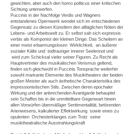
gewichten, aber auch den homo politicus einer kritischen
Sichtung unterwerfen.
Puccinis in der Nachfolge Verdis und Wagners
entstandenes Opernwerk wendet sich im entschiedenen
Gegensatz zu diesen Künstlern den alltäglichen Nöten der
Lebens- und Arbeitswelt zu. Er selbst sah sich expressis
verbis als Komponist der kleinen Dinge. Das Scheitern an
einer meist erbarmungslosen Wirklichkeit, an äußerer
sozialer Kälte und todtrauriger innerer Seelennot und
wird zum Schicksal vieler seiner Figuren. Zu Recht als
Hauptvertreter des musikalischen Verismus geltend,
finden sich gleichwohl in Puccinis Tonsprache weiterhin
sowohl markante Elemente des Musiktheaters der beiden
großen Meister als auch ästhetische Charakteristika des
impressionistischen Stils. Zwischen deren epochaler
Wirkung und der anbrechenden Avantgarde behauptet
sein Schaffen bis in die unmittelbare Gegenwart hinein
allen Vorwürfen übermäßiger Sentimentalität, betörenden
Arienwesens, kalkulierter Effektwirkung sowie eines zu
opulenten Orchesterklanges zum Trotz seine
musiktheatralische Ausstrahlungskraft