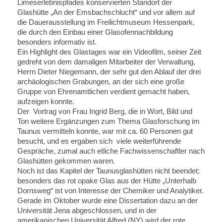
Limeserlebnispfades konservierten Standort der
Glashütte „An der Emsbachschlucht“ und vor allem auf
die Dauerausstellung im Freilichtmuseum Hessenpark,
die durch den Einbau einer Glasofennachbildung
besonders informativ ist.
Ein Highlight des Glastages war ein Videofilm, seiner Zeit
gedreht von dem damaligen Mitarbeiter der Verwaltung,
Herrn Dieter Niegemann, der sehr gut den Ablauf der drei
archäologischen Grabungen, an der sich eine große
Gruppe von Ehrenamtlichen verdient gemacht haben,
aufzeigen konnte.
Der Vortrag von Frau Ingrid Berg, die in Wort, Bild und
Ton weitere Ergänzungen zum Thema Glasforschung im
Taunus vermitteln konnte, war mit ca. 60 Personen gut
besucht, und es ergaben sich viele weiterführende
Gespräche, zumal auch etliche Fachwissenschaftler nach
Glashütten gekommen waren.
Noch ist das Kapitel der Taunusglashütten nicht beendet;
besonders das rot opake Glas aus der Hütte „Unterhalb
Dornsweg“ ist von Interesse der Chemiker und Analytiker.
Gerade im Oktober wurde eine Dissertation dazu an der
Universität Jena abgeschlossen, und in der
amerikanischen Universität Alfred (NY) wird der rote