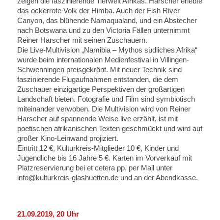
zeigen die faszinierende Tierwelt Afrikas. Harscher erlebte
das ockerrote Volk der Himba. Auch der Fish River
Canyon, das blühende Namaqualand, und ein Abstecher
nach Botswana und zu den Victoria Fällen unternimmt
Reiner Harscher mit seinen Zuschauern.
Die Live-Multivision „Namibia – Mythos südliches Afrika“
wurde beim internationalen Medienfestival in Villingen-
Schwenningen preisgekrönt. Mit neuer Technik sind
faszinierende Flugaufnahmen entstanden, die dem
Zuschauer einzigartige Perspektiven der großartigen
Landschaft bieten. Fotografie und Film sind symbiotisch
miteinander verwoben. Die Multivision wird von Reiner
Harscher auf spannende Weise live erzählt, ist mit
poetischen afrikanischen Texten geschmückt und wird auf
großer Kino-Leinwand projiziert.
Eintritt 12 €, Kulturkreis-Mitglieder 10 €, Kinder und
Jugendliche bis 16 Jahre 5 €. Karten im Vorverkauf mit
Platzreservierung bei et cetera pp, per Mail unter
info@kulturkreis-glashuetten.de
und an der Abendkasse.
21.09.2019, 20 Uhr