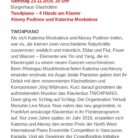
Samstag 23.11.2019, 20 Uhr
Bürgerhaus Glashütten
Two4piano – 4 Hände am Klavier
Alexey Pudinov und Katerina Moskaleva
TWO4PIANO
Als sich Katerina Moskaleva und Alexey Pudinov trafen,
war es, als kämen zwei verschiedene Naturkräfte
zusammen: weiblich und männlich, Ebbe und Flut, Feuer
und Wasser – Elemente wie Yin und Yang, die im
Klavierspiel zu einem neuen Ganzen verschmelzen.
Beim Rheingau Musikfestival fielen Katerina und Alexey
einander erstmals ins Auge; beide Pianisten gaben dort ihr
Debüt mit dem renommierten Klarinettisten und
Komponisten Jörg Widmann. Kurz darauf gründeten die
aufstrebenden Musiker das Klavierduo TWO4PIANO.
Dann ging es Schlag auf Schlag: Die Organisation Yehudi
Menuhin Live Music Now nahm das neu gegründete, in
Frankfurt ansässige Klavierduo in ihr Förderprogramm
auf. Nur zwei Jahre später, im Jahr 2018, erspielten sich
Katerina und Alexey den ersten Preis der North West
International Piano Ensemble Competition in Vancouver,
Kanada. Und als Gewinner der Crowdfunding-Initiative