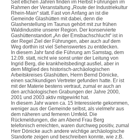
Seit etlichen Jahren finden im Herbst Führungen im
Rahmen der Veranstaltung „Route der Industriekultur
Rhein-Main“ statt. Fast von Anfang an ist die
Gemeinde Glashütten mit dabei, denn die
Glasherstellung im Taunus gehört mit zur frühen
Waldindustrie unserer Region. Der konservierte
Gashüttenstandort „An der Emsbachschlucht“ ist in
der Regel Ziel der Führungen, aber auch auf dem
Weg dorthin ist viel Sehenswertes zu entdecken.
In diesem Jahr fand die Führung am Samstag, dem
12.09. statt, nicht wie sonst unter der Leitung von
Ingrid Berg, die krankheitsbedingt ausfiel, aber in
dem Mitglied des historisch-archäologischen
Arbeitskreises Glashütten, Herrn Bernd Dönicke,
einen sachkundigen Vertreter gefunden hatte. Er ist
mit der Materie bestens vertraut, zumal er auch an
den archäologischen Grabungen der Jahre 2000,
2001 und 2003 aktiv mitgewirkt hat.
In diesem Jahr waren ca. 15 Interessierte gekommen,
weniger aus der Gemeinde selbst, als vielmehr aus
dem näheren und ferneren Umfeld. Die
Rückmeldungen, die am Abend Frau Berg
telefonisch erreichten, waren durchweg positiv, zumal
Herr Dönicke auch andere wichtige archäologische
Standorte zeigen und beschreiben konnte, wie z.B.