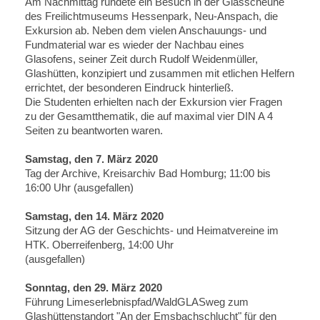
Am Nachmittag rundete ein Besuch in der Glasscheune
des Freilichtmuseums Hessenpark, Neu-Anspach, die
Exkursion ab. Neben dem vielen Anschauungs- und
Fundmaterial war es wieder der Nachbau eines
Glasofens, seiner Zeit durch Rudolf Weidenmüller,
Glashütten, konzipiert und zusammen mit etlichen Helfern
errichtet, der besonderen Eindruck hinterließ.
Die Studenten erhielten nach der Exkursion vier Fragen
zu der Gesamtthematik, die auf maximal vier DIN A 4
Seiten zu beantworten waren.
Samstag, den 7. März 2020
Tag der Archive, Kreisarchiv Bad Homburg; 11:00 bis
16:00 Uhr (ausgefallen)
Samstag, den 14. März 2020
Sitzung der AG der Geschichts- und Heimatvereine im
HTK. Oberreifenberg, 14:00 Uhr
(ausgefallen)
Sonntag, den 29. März 2020
Führung Limeserlebnispfad/WaldGLASweg zum
Glashüttenstandort "An der Emsbachschlucht" für den